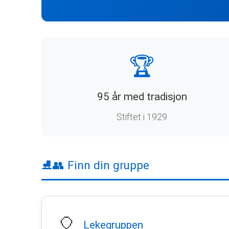
🏆
95 år med tradisjon
Stiftet i 1929
⛸️👥 Finn din gruppe
🎈
Lekegruppen