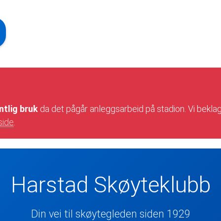
ntlig bruk
da det pågår anleggsarbeid på stadion. Vi bekla
side
.
Harstad Skøyteklubb
Din vei til skøytegleden siden 1929