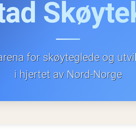
tad Skøyte
arena for skøyteglede og utvi
i hjertet av Nord-Norge