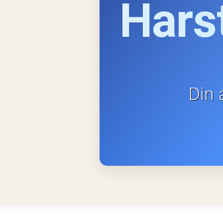
Hars
Din 