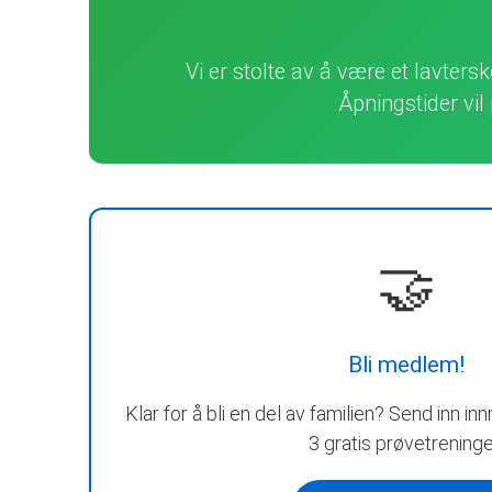
Vi er stolte av å være et lavter
Åpningstider vi
🤝
Bli medlem!
Klar for å bli en del av familien? Send inn 
3 gratis prøvetreninge