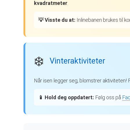
kvadratmeter
.
💡 Visste du at:
Inlinebanen brukes til k
❄️
Vinteraktiviteter
Når isen legger seg, blomstrer aktiviteten! 
📱 Hold deg oppdatert:
Følg oss på
Fa