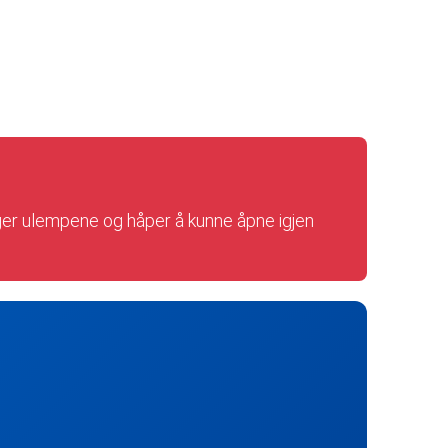
ger ulempene og håper å kunne åpne igjen