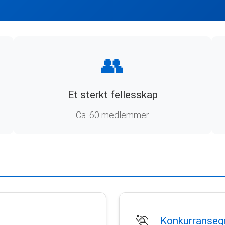
👥
Et sterkt fellesskap
Ca. 60 medlemmer
🏃
Konkurranseg