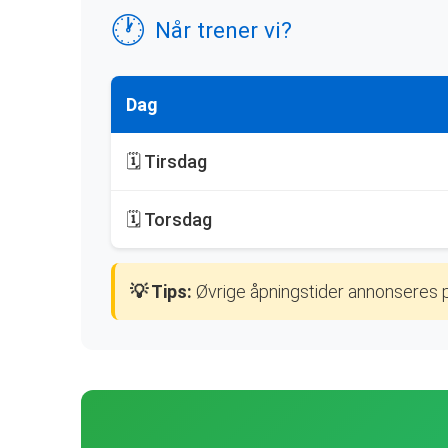
🕐
Når trener vi?
Dag
🗓️ Tirsdag
🗓️ Torsdag
💡 Tips:
Øvrige åpningstider annonseres 