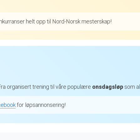
onkurranser helt opp til Nord-Norsk mesterskap!
Fra organisert trening til våre populære
onsdagsløp
som all
cebook
for løpsannonsering!