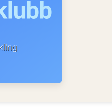
klubb
kling