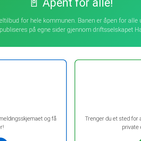
🚪 Åpent for alle!
skeltilbud for hele kommunen. Banen er åpen for alle 
l publiseres på egne sider gjennom driftsselskapet H
innmeldingsskjemaet og få
Trenger du et sted for 
r!
private