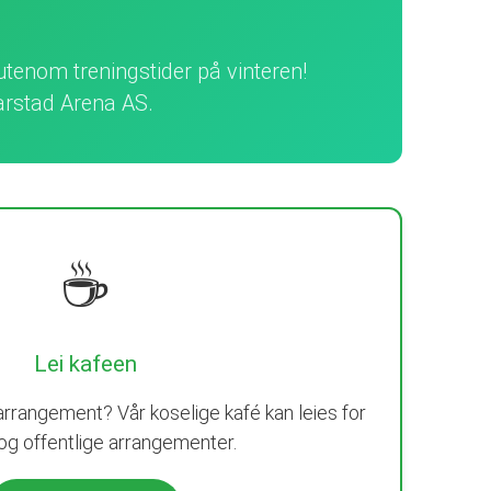
utenom treningstider på vinteren!
arstad Arena AS.
☕
Lei kafeen
arrangement? Vår koselige kafé kan leies for
 og offentlige arrangementer.