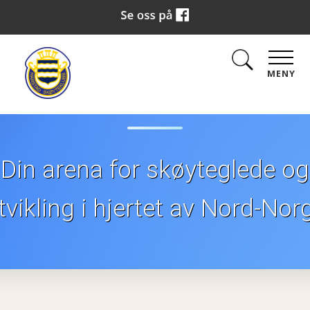
Skøyteklub
MENY
Din arena for skøyteglede og
tvikling i hjertet av Nord-Nor