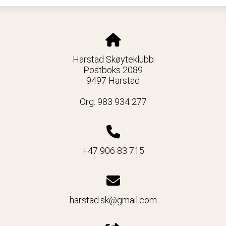
Harstad Skøyteklubb
Postboks 2089
9497 Harstad
Org. 983 934 277
+47 906 83 715
harstad.sk@gmail.com