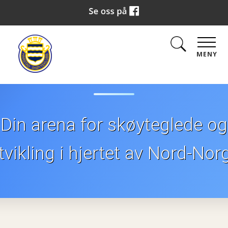
Skøyteklub
MENY
Din arena for skøyteglede og
tvikling i hjertet av Nord-Nor