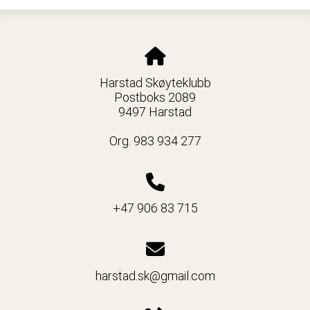
Harstad Skøyteklubb
Postboks 2089
9497 Harstad
Org. 983 934 277
+47 906 83 715
harstad.sk@gmail.com