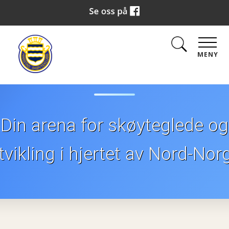
Skøyteklub
MENY
Din arena for skøyteglede og
tvikling i hjertet av Nord-Nor