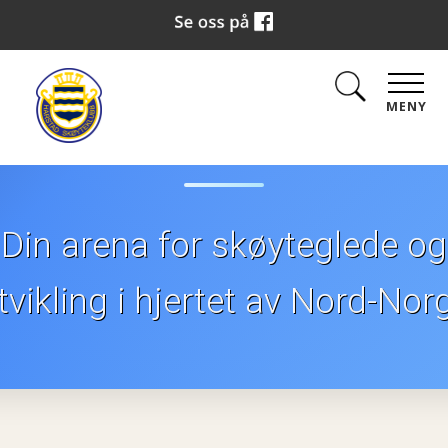
Skøyteklub
MENY
Din arena for skøyteglede og
tvikling i hjertet av Nord-Nor